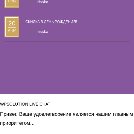
ЯНВ
автор
irisska
20
СКИДКА В ДЕНЬ РОЖДЕНИЯ!
АПР
автор
irisska
WPSOLUTION LIVE CHAT
Привет, Ваше удовлетворение является нашим главным
приоритетом...