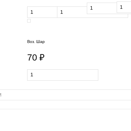
Воз. Шар
70 ₽
И