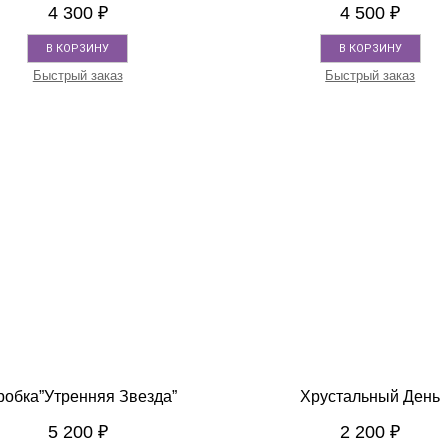
4 300
₽
4 500
₽
В КОРЗИНУ
В КОРЗИНУ
Быстрый заказ
Быстрый заказ
робка”Утренняя Звезда”
Хрустальный День
БЫСТРЫЙ ПРОСМОТР
БЫСТРЫЙ ПРОСМОТР
5 200
₽
2 200
₽