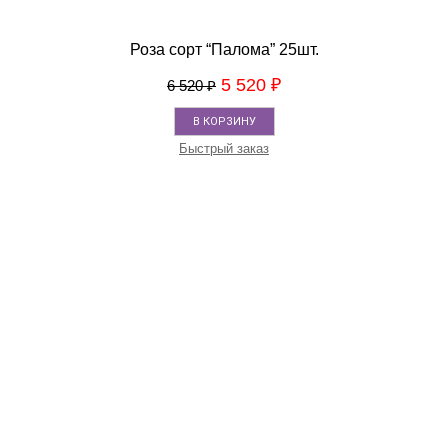
Роза сорт “Палома” 25шт.
5 520
₽
6 520
₽
В КОРЗИНУ
Быстрый заказ